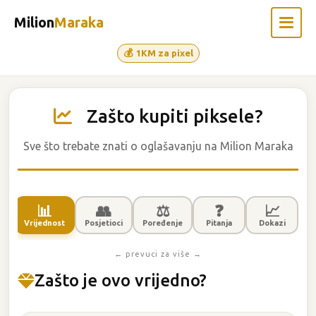
Milion
Maraka
1KM za pixel
Početna
Zašto kupiti piksele?
Lista kompanija
Sve što trebate znati o oglašavanju na Milion Maraka
Zašto kupiti?
📊
👥
⚖️
❓
📈
Press & Blog
Vrijednost
Posjetioci
Poređenje
Pitanja
Dokazi
← prevuci za više →
Kontakt
Zašto je ovo vrijedno?