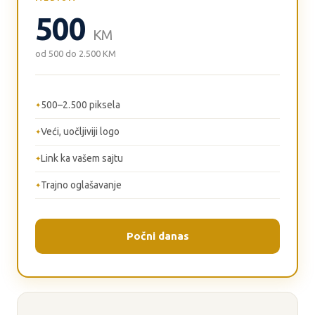
500
KM
od 500 do 2.500 KM
500–2.500 piksela
Veći, uočljiviji logo
Link ka vašem sajtu
Trajno oglašavanje
Počni danas