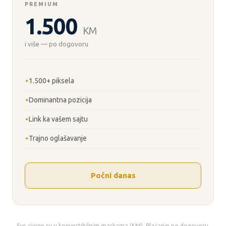
PREMIUM
1.500
KM
i više — po dogovoru
1.500+ piksela
Dominantna pozicija
Link ka vašem sajtu
Trajno oglašavanje
Počni danas
Sve cijene su u konvertibilnim markama (KM). Plaćanje po dogovoru.