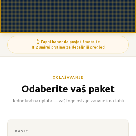
👆 Tapni baner da posjetiš website
📱 Zumiraj prstima za detaljniji pregled
OGLAŠAVANJE
Odaberite vaš paket
Jednokratna uplata — vaš logo ostaje zauvijek na tabli
BASIC