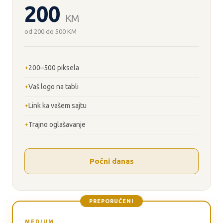
200
KM
od 200 do 500 KM
200–500 piksela
Vaš logo na tabli
Link ka vašem sajtu
Trajno oglašavanje
Počni danas
PREPORUČENI
MEDIUM